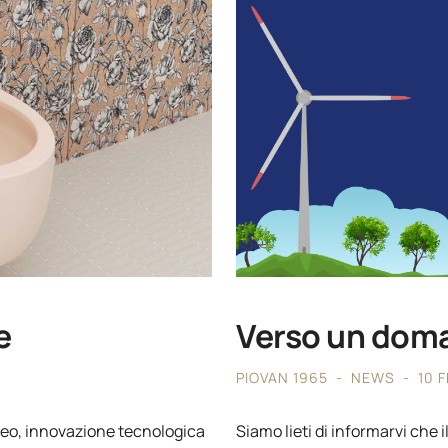
e
Verso un doma
PIOVAN 1965
NEWS
10 
eo, innovazione tecnologica
Siamo lieti di informarvi che