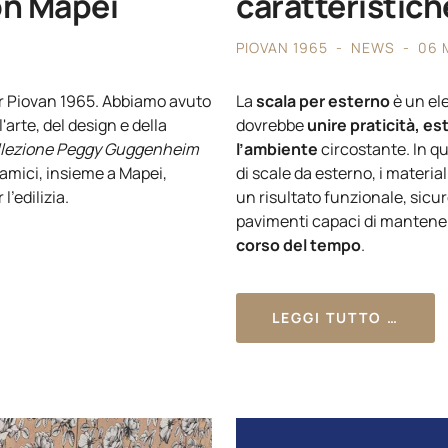
n Mapei
caratteristich
PIOVAN 1965
NEWS
06 
er Piovan 1965. Abbiamo avuto
La
scala per esterno
è un el
'arte, del design e della
dovrebbe
unire praticità, e
llezione Peggy Guggenheim
l’ambiente
circostante. In qu
 amici, insieme a Mapei,
di scale da esterno, i material
l’edilizia.
un risultato funzionale, sicur
pavimenti
capaci di mantene
corso del tempo
.
LEGGI TUTTO …