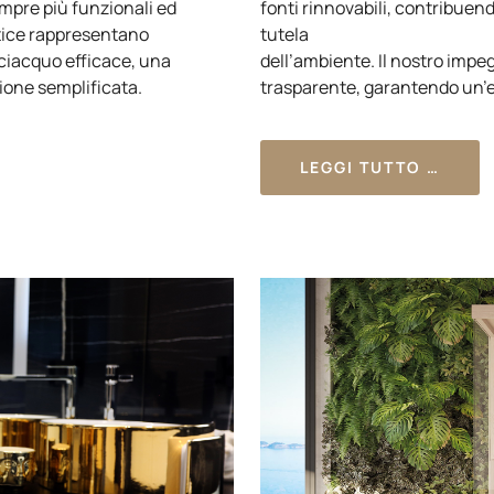
empre più funzionali ed
fonti rinnovabili, contribuen
rtice rappresentano
tutela
sciacquo efficace, una
dell’ambiente. Il nostro impegn
one semplificata.
trasparente, garantendo un’en
LEGGI TUTTO …