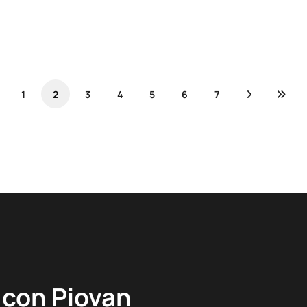
1
2
3
4
5
6
7
 con Piovan